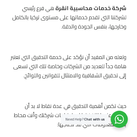
شركة خدمات محاسبية انقرة
هي فرع رئيسي
لشركتنا التي تقدم خدماتها على مستوى تركيا بالكامل
وخارجها، بنفس الجودة والدقة.
ولعله من المفيد أن نؤكد على خدمة التدقيق التي تعتبر
هامة جداً للعديد من الشركات وخاصة تلك التي تسعى
إلى تحقيق الشفافية والامتثال للقوانين واللوائح.
حيث تكمن أهمية التدقيق في عدة نقاط لا بد أن
نضيء عليها لتتخذ قرارك باحتياجات شركتك وأنت محاط
Need Help?
Chat with us
بكل المعلومات التي قد تحتاجها: